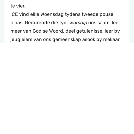
te vier.
ICE vind elke Woensdag tydens tweede pouse
plaas. Gedurende dié tyd,
worship
ons saam, leer
meer van God se Woord, deel getuienisse, leer by
jeugleiers van ons gemeenskap asook by mekaar.
Ons spreek basiese Bybelse beginsels aan en kry
raad oor hoe om moeilike hedendaagse uitdagings
te hanteer.
Buiten dit, hou ons
worship
-aande! Ons hou een
maal per kwartaal 'n aand van aanbidding,
waarvan die Derby
Worship
-aand een is. Dit is
altyd ongelooflik om te sien hoe soveel jongmense
onder een Naam saamkom en die Here saam loof
en prys!
ICE is besig om te groei en ons vertrou dat die