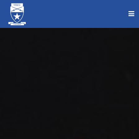
TUISBLAD
ONS SKOOL
ONS MENSE
ALUMNI
VOORNEMENDE RANDJIES