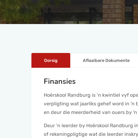
Oorsig
Aflaaibare Dokumente
Finansies
Hoërskool Randburg is ‘n kwintiel vyf ope
verpligting wat jaarliks gehef word in '
en deur die meerderheid van ouers by '
Deur ‘n leerder by Hoërskool Randburg in
of rekeningpligtige wat die leerder inskr