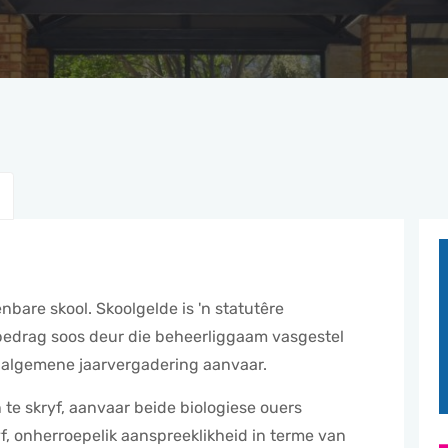
nbare skool. Skoolgelde is 'n statutêre
n bedrag soos deur die beheerliggaam vasgestel
n algemene jaarvergadering aanvaar.
 te skryf, aanvaar beide biologiese ouers
yf, onherroepelik aanspreeklikheid in terme van