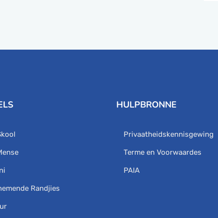
ELS
HULPBRONNE
Skool
Privaatheidskennisgewing
Mense
Terme en Voorwaardes
ni
PAIA
nemende Randjies
ur