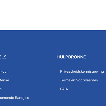
ELS
HULPBRONNE
Skool
Privaatheidskennisgewing
Mense
Terme en Voorwaardes
ni
PAIA
nemende Randjies