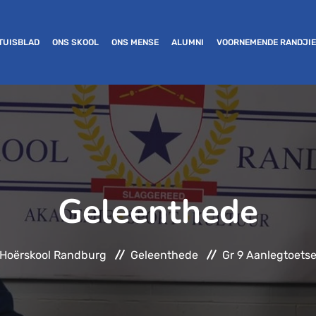
TUISBLAD
ONS SKOOL
ONS MENSE
ALUMNI
VOORNEMENDE RANDJI
Geleenthede
Hoërskool Randburg
Geleenthede
Gr 9 Aanlegtoets