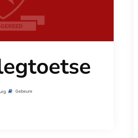
legtoetse
Gebeure
urg